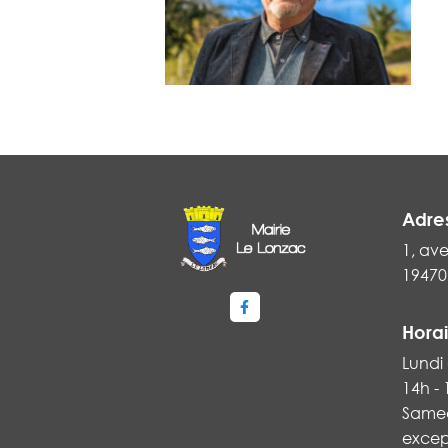
Adre
1, ave
19470
Lien vers le compte Faceboo
Horai
Lundi 
14h -
Samed
excep