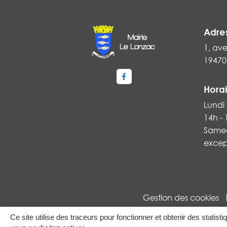
Adre
1, ave
19470
Lien vers le compte Faceboo
Horai
Lundi 
14h -
Samed
excep
Gestion des cookies
Ce site utilise des traceurs pour fonctionner et obtenir des statisti