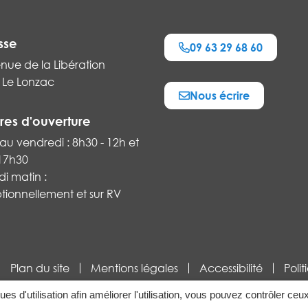
sse
09 63 29 68 60
nue de la Libération
 Le Lonzac
Nous écrire
k
res d'ouverture
au vendredi : 8h30 - 12h et
 17h30
i matin :
tionnellement et sur RV
Plan du site
Mentions légales
Accessibilité
Poli
ques d'utilisation afin améliorer l'utilisation, vous pouvez contrôler ceu