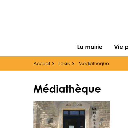
Gestion des traceurs
Aller
au
contenu
La mairie
Vie 
Accueil
Loisirs
Médiathèque
Médiathèque