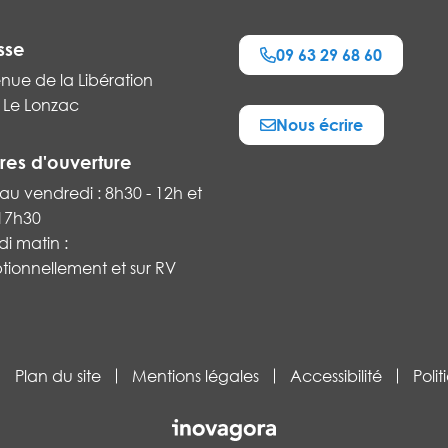
sse
09 63 29 68 60
nue de la Libération
 Le Lonzac
Nous écrire
k
res d'ouverture
au vendredi : 8h30 - 12h et
 17h30
i matin :
tionnellement et sur RV
Plan du site
Mentions légales
Accessibilité
Poli