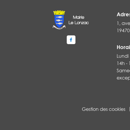
Adre
1, ave
19470
Lien vers le compte Faceboo
Horai
Lundi 
14h -
Samed
excep
Gestion des cookies