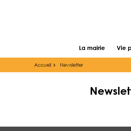
Gestion des traceurs
Aller
au
contenu
La mairie
Vie 
Accueil
Newsletter
Newslet