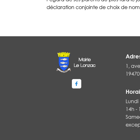
déclaration conjointe de choix de nom 
Adre
1, ave
19470
Lien vers le compte Faceboo
Horai
Lundi 
14h -
Samed
excep