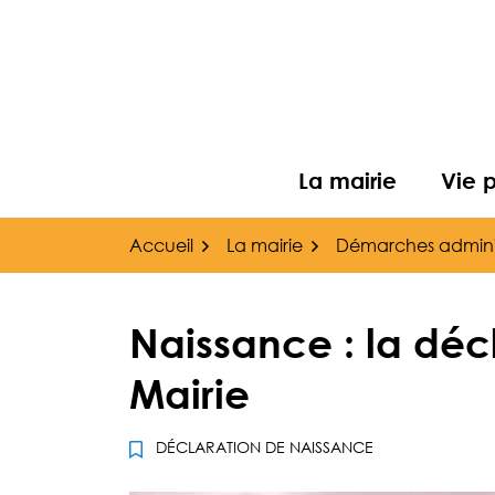
Gestion des traceurs
Aller
au
contenu
La mairie
Vie 
Accueil
La mairie
Démarches adminis
Naissance : la décl
Mairie
DÉCLARATION DE NAISSANCE