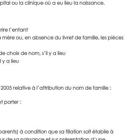
tal ou la clinique où a eu lieu la naissance.
crire l’enfant
 mère ou, en absence du livret de famille, les pièces
e choix de nom, s’il y a lieu
 y a lieu
 2005 relative à l’attribution du nom de famille :
t porter :
arents) à condition que sa filiation soit établie à
jour de sa naissance et sur présentation d’une