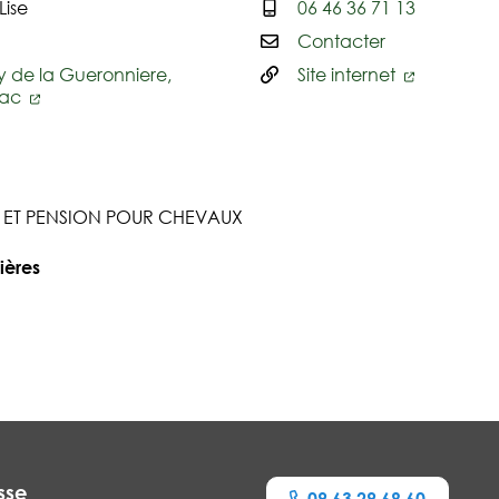
ise
06 46 36 71 13
Contacter
y de la Gueronniere,
Site internet
zac
 ET PENSION POUR CHEVAUX
ières
sse