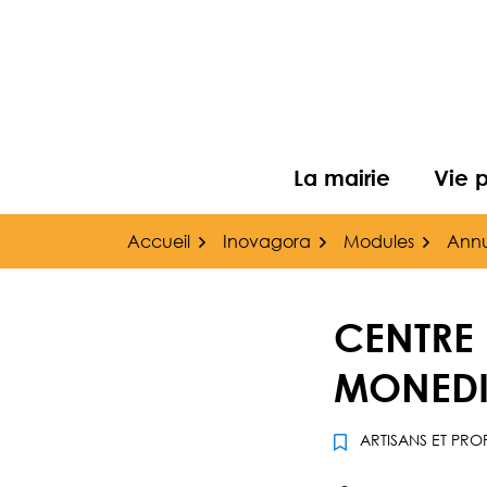
Gestion des traceurs
Aller
au
contenu
La mairie
Vie 
Accueil
Inovagora
Modules
Annu
CENTRE 
MONEDI
ARTISANS ET PRO