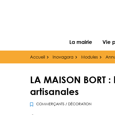
Gestion des traceurs
Aller
au
contenu
La mairie
Vie 
Accueil
Inovagora
Modules
Annu
LA MAISON BORT :
artisanales
COMMERÇANTS
/
DÉCORATION