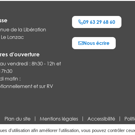
sse
09 63 29 68 60
nue de la Libération
 Le Lonzac
Nous écrire
k
res d'ouverture
au vendredi : 8h30 - 12h et
 17h30
i matin :
tionnellement et sur RV
Plan du site
Mentions légales
Accessibilité
Poli
ques d'utilisation afin améliorer l'utilisation, vous pouvez contrôler ceu