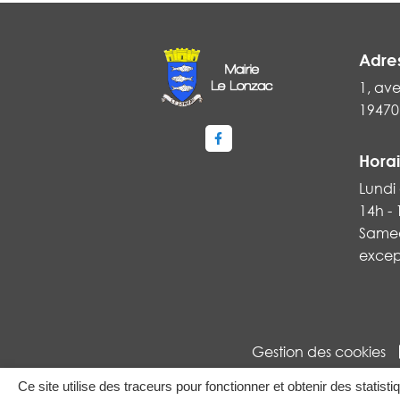
Adre
1, ave
19470
Lien vers le compte Faceboo
Horai
Lundi 
14h -
Samed
excep
Gestion des cookies
Ce site utilise des traceurs pour fonctionner et obtenir des statisti