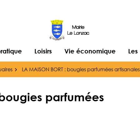
pratique
Loisirs
Vie économique
Les
aires
LA MAISON BORT : bougies parfumées artisanales
 bougies parfumées