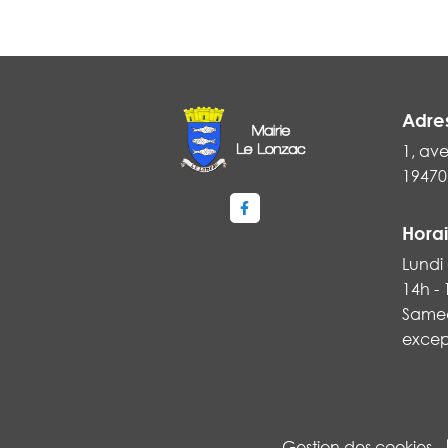
Adre
1, ave
19470
Lien vers le compte Faceboo
Horai
Lundi 
14h -
Samed
excep
Gestion des cookies