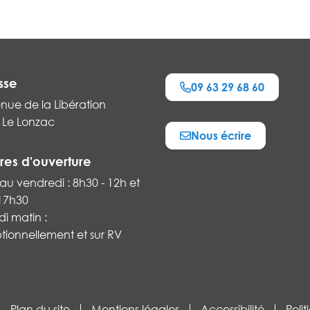
sse
09 63 29 68 60
nue de la Libération
 Le Lonzac
Nous écrire
k
res d'ouverture
au vendredi : 8h30 - 12h et
 17h30
i matin :
tionnellement et sur RV
Plan du site
Mentions légales
Accessibilité
Poli