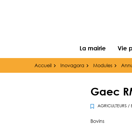
Gestion des traceurs
Aller
au
contenu
La mairie
Vie 
Accueil
Inovagora
Modules
Annu
Gaec R
AGRICULTEURS
/
Bovins