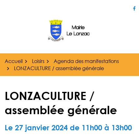
Gestion des traceurs
Aller
au
Li
contenu
Accueil
Loisirs
Agenda des manifestations
LONZACULTURE / assemblée générale
LONZACULTURE /
assemblée générale
Le
27
janvier
2024
de 11h00 à 13h00